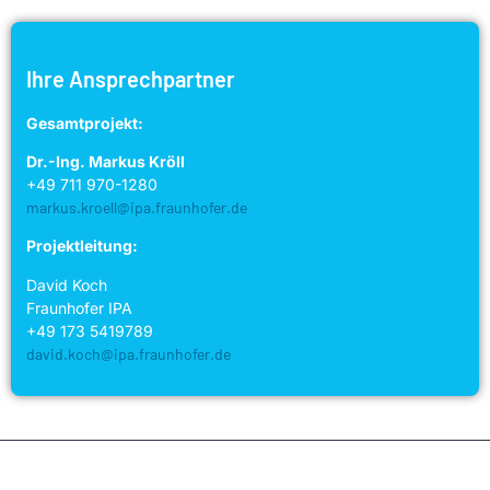
Ihre Ansprechpartner
Gesamtprojekt:
Dr.-Ing. Markus Kröll
+49 711 970-1280
markus.kroell@ipa.fraunhofer.de
Projektleitung:
David Koch
Fraunhofer IPA
+49 173 5419789
david.koch@ipa.fraunhofer.de